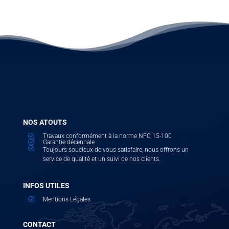
NOS ATOUTS
Travaux conformément à la norme NFC 15-100
R
Garantie décennale
R
R
Toujours soucieux de vous satisfaire, nous offrons un
service de qualité et un suivi de nos clients.
INFOS UTILES
Mentions Légales
R
CONTACT