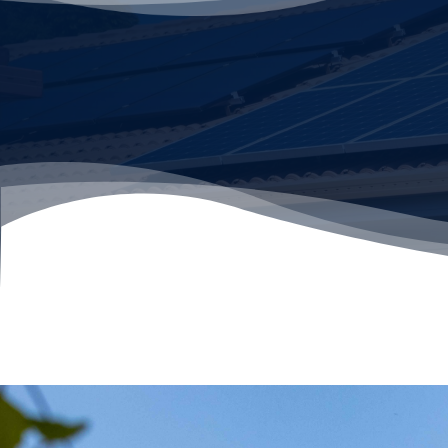
QUALIPV BÂTIMENT
TOP ELEC possède différentes qualifications 
photovoltaïques. En particulier, nous avons la
qualification permet la surimposition et l’inst
à Mirandesur vos bâtiments de qualité.