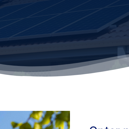
QUALIPV 36
pour la pose de panneaux
TOP ELEC posséde la qu
qualification
QualiPV
bâtiment. Cette
optimale sur vos rése
allation de panneaux photovoltaïques
à
36kVa
.
Elle est recon
de l’achat et une pri