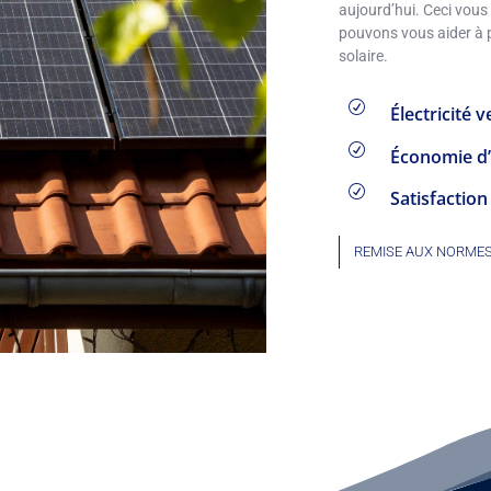
aujourd’hui. Ceci vou
pouvons vous aider à p
solaire.
R
Électricité v
R
Économie d
R
Satisfactio
REMISE AUX NORME