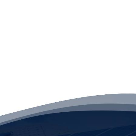
Ainsi, TOP ELEC trouve des
solutions face aux
intempéries