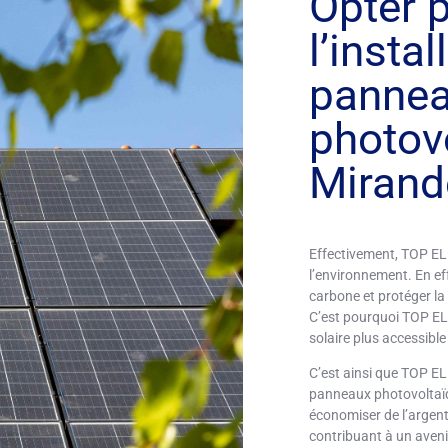
Opter 
l’instal
panne
photov
Mirand
Effectivement, TOP EL
l’environnement. En ef
carbone et protéger la 
C’est pourquoi TOP ELE
solaire plus accessibl
C’est ainsi que TOP EL
panneaux photovoltaïq
économiser de l’argent 
contribuant à un aven