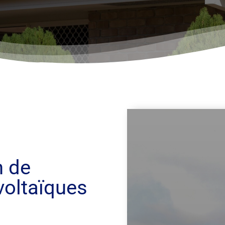
n de
oltaïques