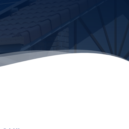
alification PV 36. Cette qualification garantit une pose
aux électriques d’une puissance inférieure ou égale
nue par les pouvoirs publics et permet d’obtenir de tarifs lors
me d’autoconsommation.