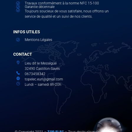
Travaux conformément à la norme NFC 15-100
R
Garantie décennale
R
R
Toujours soucieux de vous satisfaire, nous offrons un
service de qualité et un suivi de nos clients.
INFOS UTILES
Mentions Légales
R
CONTACT

Lieu dit le Mességué
32490 Castillon-Savès

0673458342

topelec.eurl@gmail.com
}
Lundi – samedi 8h-20h
Recherches fréquentes
© Copyright 2021 –
TOP ELEC
– Tous droits réservés – Création